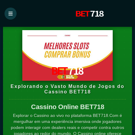
Explorando o Vasto Mundo de Jogos do
Cassino BET718
Cassino Online BET718
Explorar o Cassino ao vivo no plataforma BET718.Com é
mergulhar em uma experiência imersiva onde jogadores
podem interagir com dealers reais e competir contra outros
jogadores ao redor do mundo. O Cassino online oferece