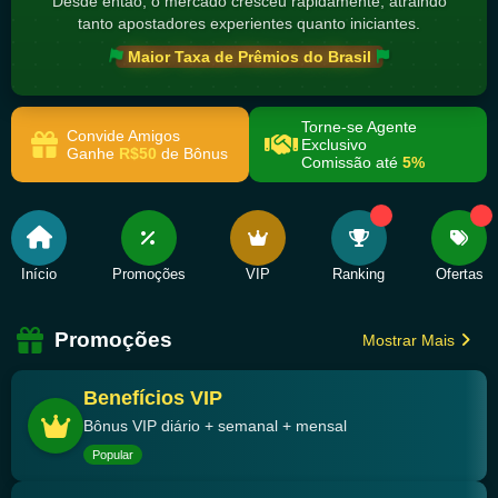
Desde então, o mercado cresceu rapidamente, atraindo
tanto apostadores experientes quanto iniciantes.
Maior Taxa de Prêmios do Brasil
Torne-se Agente
Convide Amigos
Exclusivo
Ganhe
R$50
de Bônus
Comissão até
5%
Início
Promoções
VIP
Ranking
Ofertas
Promoções
Mostrar Mais
Benefícios VIP
Bônus VIP diário + semanal + mensal
Popular