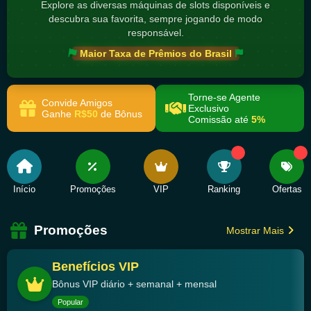
Explore as diversas máquinas de slots disponíveis e
descubra sua favorita, sempre jogando de modo
responsável.
Maior Taxa de Prêmios do Brasil
Torne-se Agente
Convide Amigos
Exclusivo
Ganhe
R$50
de Bônus
Comissão até
5%
Início
Promoções
VIP
Ranking
Ofertas
Promoções
Mostrar Mais
Benefícios VIP
Bônus VIP diário + semanal + mensal
Popular