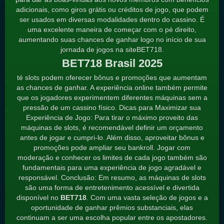
adicionais, como giros grátis ou créditos de jogo, que podem
ser usados em diversas modalidades dentro do cassino. É
uma excelente maneira de começar com o pé direito,
aumentando suas chances de ganhar logo no início de sua
jornada de jogos na siteBET718.
BET718 Brasil 2025
té slots podem oferecer bônus e promoções que aumentam
as chances de ganhar. A experiência online também permite
que os jogadores experimentem diferentes máquinas sem a
pressão de um cassino físico. Dicas para Maximizar sua
Experiência de Jogo: Para tirar o máximo proveito das
máquinas de slots, é recomendável definir um orçamento
antes de jogar e cumpri-lo. Além disso, aproveitar bônus e
promoções pode ampliar seu bankroll. Jogar com
moderação e conhecer os limites de cada jogo também são
fundamentais para uma experiência de jogo agradável e
responsável. Conclusão: Em resumo, as máquinas de slots
são uma forma de entretenimento acessível e divertida
disponível no
BET718
. Com uma vasta seleção de jogos e a
oportunidade de ganhar prêmios substanciais, elas
continuam a ser uma escolha popular entre os apostadores.