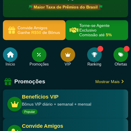
Maior Taxa de Prêmios do Brasil
Torne-se Agente
Convide Amigos
Exclusivo
Ganhe
R$50
de Bônus
Comissão até
5%
Início
Promoções
VIP
Ranking
Ofertas
Promoções
Mostrar Mais
Benefícios VIP
Bônus VIP diário + semanal + mensal
Popular
Convide Amigos