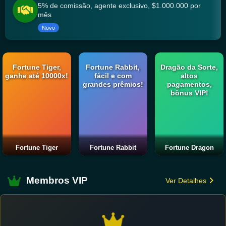
5% de comissão, agente exclusivo, $1.000.000 por
mês
Novo
Fortune Tiger,
Fortune Rabbit,
Dragão da Sorte,
ganhe até 10000x!
fácil e com
altos
grandes prêmios!
pagamentos,
bônus VIP!
Fortune Tiger
Fortune Rabbit
Fortune Dragon
Membros VIP
Ver Detalhes